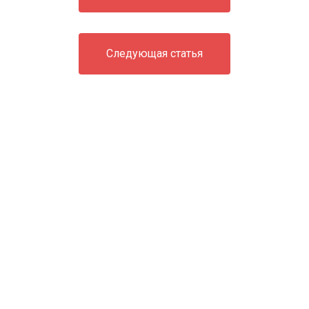
Следующая статья