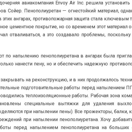
дочерняя авиакомпания Envoy Air Inc. решила установ
ов Сойер. Пенополиуретан — огнестойкий материал, одна
 этих ангарах, противопожарная защита стала ключевым т
ное цементное покрытие, но со временем этот материал 
ал отваливаться, а это создавало проблемы, поскольк
т по напылению пенополиуретана в ангарах была приглаше
 только нанести пену, но и обеспечить надежную противо
закрывать на реконструкцию, и в них продолжалось техн
ительные подготовительные работы перед напылением П
проводились теплоизоляционные работы. Рабочая зона ком
тановлены специальные вытяжки для удаления выхл
 выделяются при напылении пены). Все прожекторы, балки
еждений при напылении пенополиуретана. Хочу добавить о
аботы перед напылением пенополиуретана на больших о