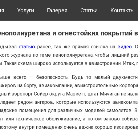
ия
Услуги
Галерея
Статьи
Контакты
нополиуретана и огнестойких покрытий в
ладывал
статью
ранее, так же прямая ссылка на
видео
. 
ого журнала по теме пенополиуретана, чтобы лишний раз
 Такая схема широко используется в авиастроении. Итак, 
выше всего — безопасность. Будь то малый двухмес
ажиров на борту, авиакомпании, авиастроительные корпо
ный аэропорт Сойер округа Маркетт, штат Мичиган не явля
адеет рядом ангаров, которые используются авиакомпа
ладские помещения для различных моделей самолетов. В
нт или техническое обслуживание, а потом заново собир
 поэтому внутри помещения очень важна хорошо изолирова